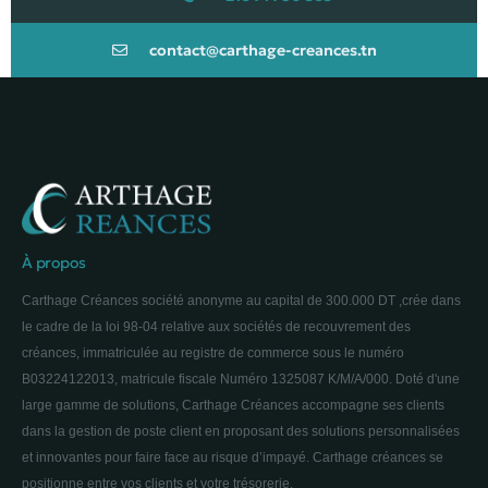
contact@carthage-creances.tn
À propos ​
Carthage Créances société anonyme au capital de 300.000 DT ,crée dans
le cadre de la loi 98-04 relative aux sociétés de recouvrement des
créances, immatriculée au registre de commerce sous le numéro
B03224122013, matricule fiscale Numéro 1325087 K/M/A/000. Doté d'une
large gamme de solutions, Carthage Créances accompagne ses clients
dans la gestion de poste client en proposant des solutions personnalisées
et innovantes pour faire face au risque d’impayé. Carthage créances se
positionne entre vos clients et votre trésorerie.