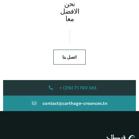
نحن
الافضل
معا
اتصل بنا​
565 780 71 (216) +
contact@carthage-creances.tn